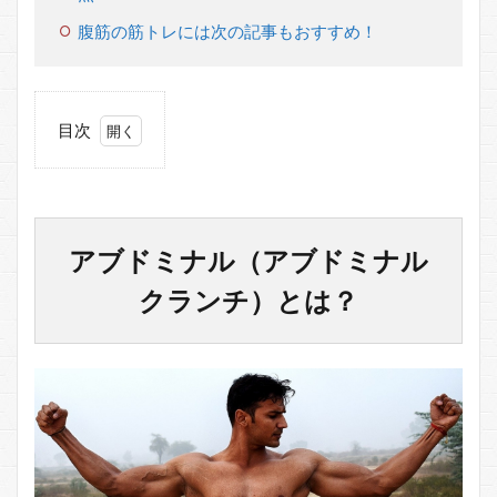
腹筋の筋トレには次の記事もおすすめ！
目次
1
アブ
ドミ
ナル
（ア
アブドミナル（アブドミナル
ブド
ミナ
クランチ）とは？
ルク
ラン
チ）
と
は？
2
アブ
ドミ
ナル