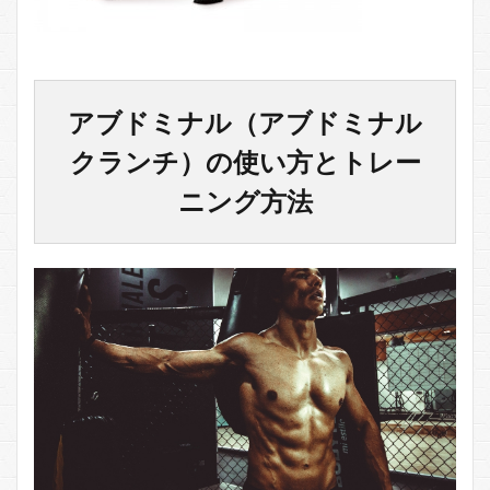
3.1
アブ
ドミ
ナル
（ア
アブドミナル（アブドミナル
ブド
ミナ
クランチ）の使い方とトレー
ルク
ラン
ニング方法
チ）
のポ
イン
トま
とめ
4
アブ
ドミ
ナル
（ア
ブド
ミナ
ルク
ラン