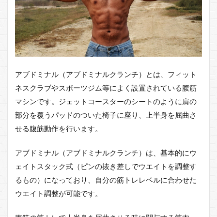
（ア
ブド
ミナ
ルク
ラン
チ）
の使
アブドミナル（アブドミナルクランチ）とは、フィット
い方
とト
ネスクラブやスポーツジム等によく設置されている腹筋
レー
マシンです。ジェットコースターのシートのように肩の
ニン
グ方
部分を覆うパッドのついた椅子に座り、上半身を屈曲さ
法
せる腹筋動作を行います。
2.1
アブ
アブドミナル（アブドミナルクランチ）は、基本的にウ
ドミ
ナル
ェイトスタック式（ピンの抜き差しでウエイトを調整す
（ア
るもの）になっており、自分の筋トレレベルに合わせた
ブド
ミナ
ウエイト調整が可能です。
ルク
ラン