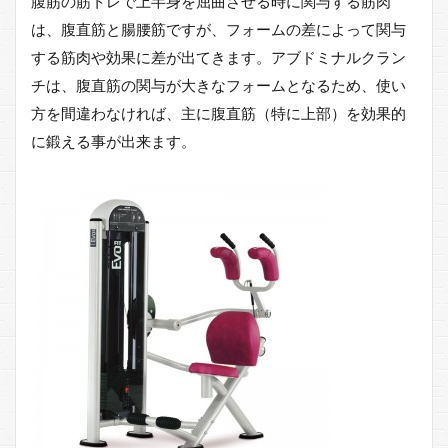
腹筋の筋トレで上半身を屈曲させる時に関与する筋肉
チ）
の使
は、腹直筋と腸腰筋ですが、フォームの差によって関与
い方
する筋肉や効果に差が出てきます。アブドミナルクラン
とト
レー
チは、腹直筋の関与が大きなフォームとなるため、使い
ニン
方を間違わなければ、主に腹直筋（特に上部）を効果的
グ方
法ま
に鍛える事が出来ます。
とめ
3
アブ
ドミ
ナル
（ア
ブド
ミナ
ルク
ラン
チ）
のポ
イン
ト