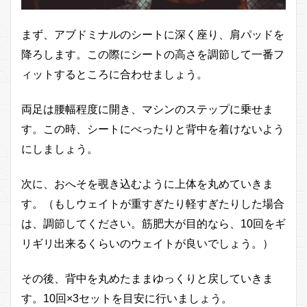
チ）
の筋
まず、アブドミナルのシートに深く座り、肩パッドを
トレ
効果
降ろします。この際にシートの高さを調節して一番フ
5
ィットするところに合わせましょう。
アブ
ドミ
両足は腰幅程度に開き、マシンのステップに乗せま
ナル
（ア
す。この時、シートにべったりと背中を着けないよう
ブド
にしましょう。
ミナ
ルク
ラン
次に、おへそを覗き込むように上体を丸めていきま
チ）
す。（もしウェイトが重すぎたり軽すぎたりした場合
の注
意点
は、調節してください。筋肥大が目的なら、10回をギ
6
リギリ出来るくらいのウェイトが良いでしょう。）
腹筋
の筋
その後、背中を丸めたままゆっくりと戻していきま
トレ
には
す。10回×3セットを目安に行いましょう。