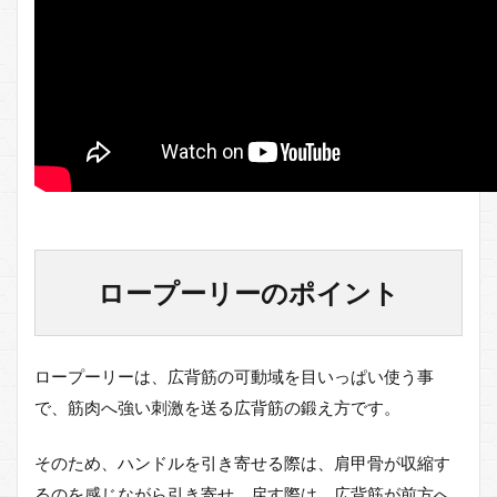
ー
の
筋
ト
レ
効
果
4
ロ
ー
プ
ー
リ
ロープーリーのポイント
ー
の
注
意
ロープーリーは、広背筋の可動域を目いっぱい使う事
点
で、筋肉へ強い刺激を送る広背筋の鍛え方です。
5
ま
そのため、ハンドルを引き寄せる際は、肩甲骨が収縮す
と
め
るのを感じながら引き寄せ、戻す際は、広背筋が前方へ