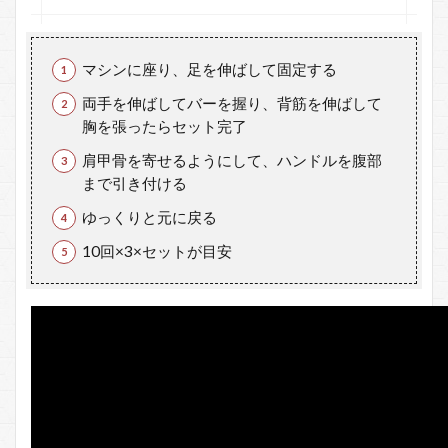
ー
リ
ー
の
マシンに座り、足を伸ばして固定する
ポ
イ
両手を伸ばしてバーを握り、背筋を伸ばして
ン
胸を張ったらセット完了
ト
肩甲骨を寄せるようにして、ハンドルを腹部
2.1
まで引き付ける
ロー
プー
ゆっくりと元に戻る
リー
のポ
10回×3×セットが目安
イン
トま
とめ
3
ロ
ー
プ
ー
リ