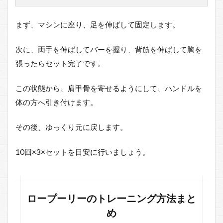
ト
レ
ー
まず、マシンに座り、足を伸ばして固定します。
ニ
ン
グ
次に、両手を伸ばしてバーを握り、背筋を伸ばして胸を
方
張ったらセット完了です。
法
1.1
この状態から、肩甲骨を寄せるようにして、ハンドルを
ロー
体の方へ引き付けます。
プー
リー
のト
その後、ゆっくり元に戻します。
レー
ニン
グ方
10回×3×セットを目安に行いましょう。
法ま
とめ
2
ロープーリーのトレーニング方法まと
ロ
ー
め
プ