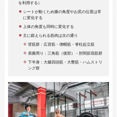
を利用する）
識）
シー
シートが動くため膝の角度やお尻の位置は常
テッ
に変化する
ドロ
ーイ
上体の角度も同時に変化する
ング
のバ
主に鍛えられる筋肉は次の通り
リエ
ーシ
背筋群：広背筋・僧帽筋・脊柱起立筋
ョン
肩腕周り：三角筋（後部）・肘関節屈筋群
3
下半身：大腿四頭筋・大臀筋・ハムストリ
シー
テッ
ング群
ドロ
ーイ
ング
（シ
ーテ
ッド
ー）
のポ
イン