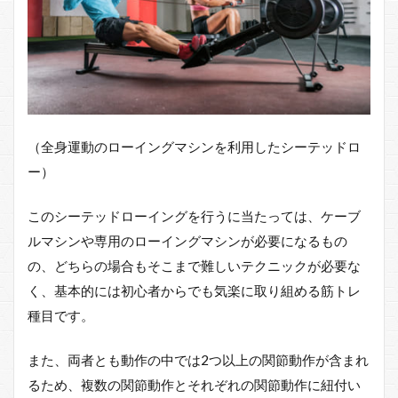
ト
3.1
背筋
群を
強調
した
シー
テッ
（全身運動のローイングマシンを利用したシーテッドロ
ドロ
ーの
ー）
ポイ
ント
このシーテッドローイングを行うに当たっては、ケーブ
3.1.1
ルマシンや専用のローイングマシンが必要になるもの
背筋群
の、どちらの場合もそこまで難しいテクニックが必要な
を強調
したシ
く、基本的には初心者からでも気楽に取り組める筋トレ
ーテッ
種目です。
ドロー
のポイ
ントま
また、両者とも動作の中では2つ以上の関節動作が含まれ
とめ
るため、複数の関節動作とそれぞれの関節動作に紐付い
3.2