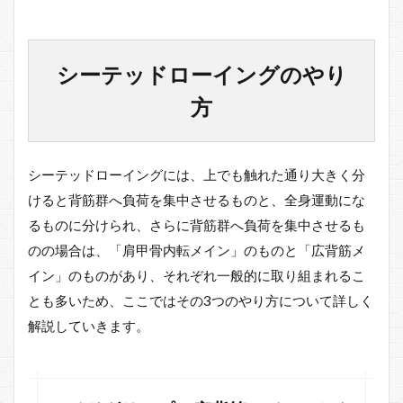
トまと
め
4
シーテッドローイングのやり
シー
テッ
方
ドロ
ーイ
ング
（シ
シーテッドローイングには、上でも触れた通り大きく分
ーテ
ッド
けると背筋群へ負荷を集中させるものと、全身運動にな
ロ
るものに分けられ、さらに背筋群へ負荷を集中させるも
ー）
の筋
のの場合は、「肩甲骨内転メイン」のものと「広背筋メ
トレ
イン」のものがあり、それぞれ一般的に取り組まれるこ
効果
とも多いため、ここではその3つのやり方について詳しく
4.1
解説していきます。
背筋
群を
強調
した
シー