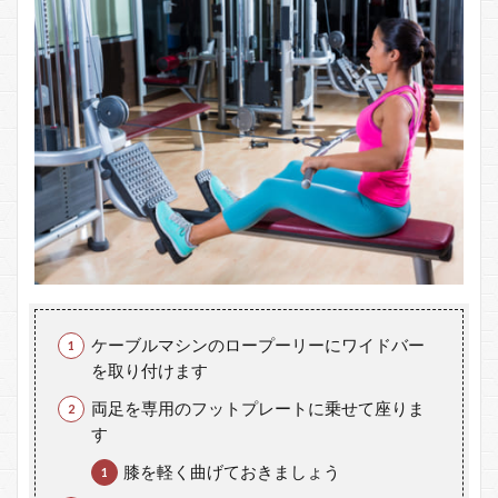
ロ
ー）
の注
意点
6
背
筋
の
筋
ト
レ
に
は
次
の
ケーブルマシンのロープーリーにワイドバー
記
を取り付けます
事
も
両足を専用のフットプレートに乗せて座りま
チ
す
ェ
ッ
膝を軽く曲げておきましょう
ク