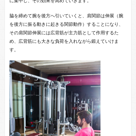
に集中し、その効果を高めていきます。
ら
全
脇を締めて腕を後方へ引いていくと、肩関節は伸展（腕
身
運
を後方に振る動きに起きる関節動作）することになり、
動
その肩関節伸展には広背筋が主力筋として作用するた
の
や
め、広背筋にも大きな負荷を入れながら鍛えていけま
り
す。
方
ま
で
の
ま
と
め