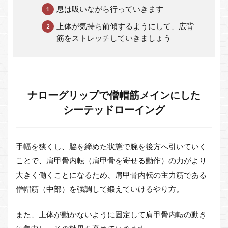
や
息は吸いながら行っていきます
り
方
上体が気持ち前傾するようにして、広背
｜
筋をストレッチしていきましょう
マ
シ
ン
や
チ
ュ
ナローグリップで僧帽筋メインにした
ー
シーテッドローイング
ブ
で
背
筋
手幅を狭くし、脇を締めた状態で腕を後方へ引いていく
を
強
ことで、肩甲骨内転（肩甲骨を寄せる動作）の力がより
調
大きく働くことになるため、肩甲骨内転の主力筋である
し
僧帽筋（中部）を強調して鍛えていけるやり方。
た
や
り
また、上体が動かないように固定して肩甲骨内転の動き
方
か