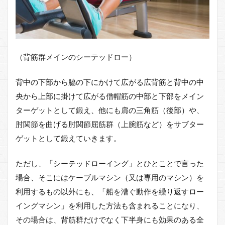
2.1
ワイ
ドグ
リッ
プで
広背
（背筋群メインのシーテッドロー）
筋メ
イン
にし
背中の下部から脇の下にかけて広がる広背筋と背中の中
たシ
央から上部に掛けて広がる僧帽筋の中部と下部をメイン
ーテ
ッド
ターゲットとして鍛え、他にも肩の三角筋（後部）や、
ロー
肘関節を曲げる肘関節屈筋群（上腕筋など）をサブター
イン
グ
ゲットとして鍛えていきます。
2.2
ただし、「シーテッドローイング」とひとことで言った
ナロ
ーグ
場合、そこにはケーブルマシン（又は専用のマシン）を
リッ
利用するもの以外にも、「船を漕ぐ動作を繰り返すロー
プで
僧帽
イングマシン」を利用した方法も含まれることになり、
筋メ
その場合は、背筋群だけでなく下半身にも効果のある全
イン