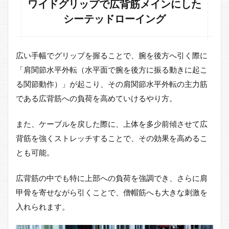
ワイドグリップで広背筋メインにした
テッ
ドロ
シーテッドローイング
ーの
効果
4.2
広い手幅でグリップを握ることで、腕を後方へ引く際に
全身
「肩関節水平外転（水平面で腕を後方に振る動きに起こ
運動
のシ
る関節動作）」が起こり、その肩関節水平外転の主力筋
ーテ
である広背筋への負荷を高めていけるやり方。
ッド
ロー
の効
また、ケーブルを戻した際に、上体を多少前傾させて広
果
背筋を強くストレッチすることで、その効果を高めるこ
5
とも可能。
シー
テッ
広背筋の中でも特に上部への負荷を強調でき、さらに肩
ドロ
ーイ
甲骨を寄せながら引くことで、僧帽筋へも大きな刺激を
ング
入れられます。
（シ
ーテ
ッド