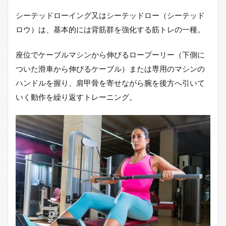
イ
シーテッドローイング又はシーテッドロー（シーテッド
ン
グ
ロウ）は、基本的には背筋群を強化する筋トレの一種。
の
概
座位でケーブルマシンから伸びるロープーリー（下側に
要
ついた滑車から伸びるケーブル）または専用のマシンの
2
ハンドルを握り、肩甲骨を寄せながら腕を後方へ引いて
シ
ー
いく動作を繰り返すトレーニング。
テ
ッ
ド
ロ
ー
イ
ン
グ
の
や
り
方