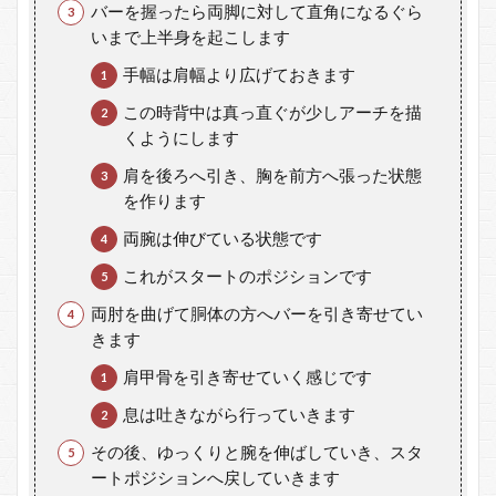
し
バーを握ったら両脚に対して直角になるぐら
て
いまで上半身を起こします
お
き
手幅は肩幅より広げておきます
ま
し
この時背中は真っ直ぐが少しアーチを描
ょ
くようにします
う
肩を後ろへ引き、胸を前方へ張った状態
7
を作ります
シ
ー
両腕は伸びている状態です
テ
これがスタートのポジションです
ッ
ド
両肘を曲げて胴体の方へバーを引き寄せてい
ロ
きます
ー
イ
肩甲骨を引き寄せていく感じです
ン
グ
息は吐きながら行っていきます
の
効
その後、ゆっくりと腕を伸ばしていき、スタ
果
ートポジションへ戻していきます
と