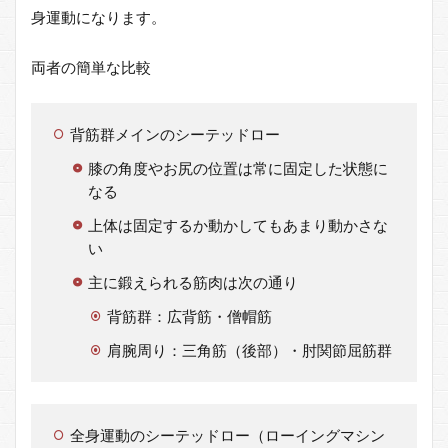
にし
身運動になります。
たシ
ーテ
両者の簡単な比較
ッド
ロー
イン
グ
背筋群メインのシーテッドロー
2.3
膝の角度やお尻の位置は常に固定した状態に
ロー
なる
イン
グマ
上体は固定するか動かしてもあまり動かさな
シン
い
を使
った
主に鍛えられる筋肉は次の通り
シー
テッ
背筋群：広背筋・僧帽筋
ドロ
肩腕周り：三角筋（後部）・肘関節屈筋群
ーイ
ング
2.4
（豆
全身運動のシーテッドロー（ローイングマシン
知