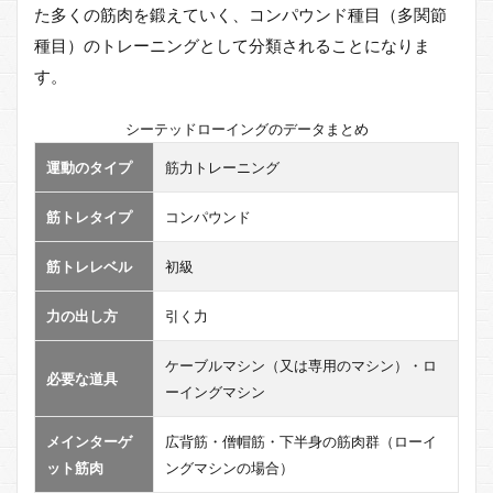
た多くの筋肉を鍛えていく、コンパウンド種目（多関節
ロー
種目）のトレーニングとして分類されることになりま
イン
グマ
す。
シン
を利
用し
シーテッドローイングのデータまとめ
たシ
運動のタイプ
筋力トレーニング
ーテ
ッド
ロー
筋トレタイプ
コンパウンド
のポ
イン
筋トレレベル
初級
ト
3.2.1
力の出し方
引く力
ローイ
ングマ
ケーブルマシン（又は専用のマシン）・ロ
シンを
必要な道具
ーイングマシン
利用し
たシー
テッド
メインターゲ
広背筋・僧帽筋・下半身の筋肉群（ローイ
ローの
ット筋肉
ングマシンの場合）
ポイン