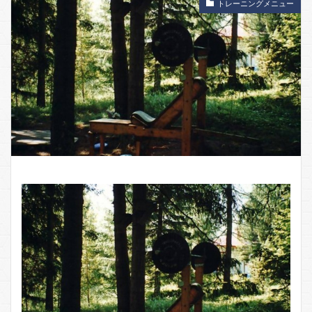
トレーニングメニュー