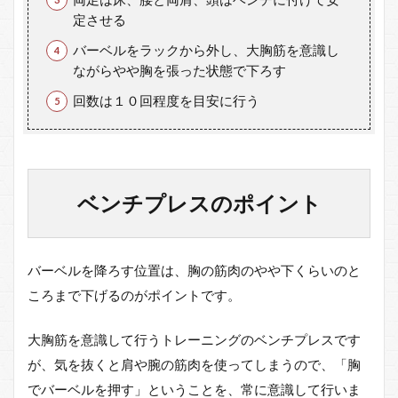
定させる
バーベルをラックから外し、大胸筋を意識し
ながらやや胸を張った状態で下ろす
回数は１０回程度を目安に行う
ベンチプレスのポイント
バーベルを降ろす位置は、胸の筋肉のやや下くらいのと
ころまで下げるのがポイントです。
大胸筋を意識して行うトレーニングのベンチプレスです
が、気を抜くと肩や腕の筋肉を使ってしまうので、「胸
でバーベルを押す」ということを、常に意識して行いま