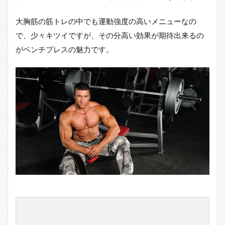
大胸筋の筋トレの中でも運動強度の高いメニューなの
で、少々キツイですが、その分高い効果が期待出来るの
がベンチプレスの魅力です。