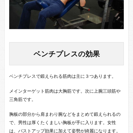
ベンチプレスの効果
ベンチプレスで鍛えられる筋肉は主に３つあります。
メインターゲット筋肉は大胸筋です。次に上腕三頭筋や
三角筋です。
胸板の部分から肩まわり腕などをまとめて鍛えられるの
で、男性は厚くたくましい胸板が手に入ります。女性
は、バストアップ効果に加えて姿勢が綺麗になります。