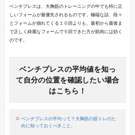
ベンチプレスは、大胸筋のトレーニングの中でも特に正
しいフォームが最優先されるものです。極端な話、段々
とフォームが崩れてくる１０回よりも、最初から最後ま
で正しく綺麗なフォームで５回できた方が筋肉には効く
のです。
ベンチプレスの平均値を知っ
て自分の位置を確認したい場合
はこちら！
ベンチプレスの平均って？大胸筋の筋トレのた
めに知っておくべきこと。