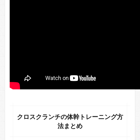
ーニ
ング
方法
まと
め
2
ク
ロ
ス
ク
ラ
ン
チ
の
ポ
イ
ン
ト
クロスクランチの体幹トレーニング方
2.1
法まとめ
クロ
スク
ラン