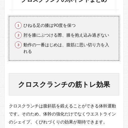
ト
レ
ー
ニ
ン
ひねる足の膝は90度を保つ
グ
を
肘を膝にぶつける際、膝を抱え込み過ぎない
知
動作の一番はじめは、腹筋に思い切り力を入
り
た
れる
け
れ
ば
クロスクランチの筋トレ効果
クロスクランチは腹斜筋を鍛えることができる体幹運動
です。そのため、体幹の強化だけでなくウエストライン
のシェイプ、くびれづくりの効果が期待できます。