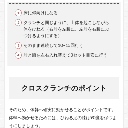
チの
ポイ
床に仰向けになる
ント
まと
クランチと同じように、上体を起こしながら
め
体をひねる（右肘を左膝に、左肘を右膝にぶ
つけるようにする）
3
ク
そのまま連続して10~15回行う
ロ
ス
肘と膝を左右入れ替えて3セット目安に行う
ク
ラ
ン
チ
の
筋
クロスクランチのポイント
ト
レ
効
果
そのため、体幹へ確実に効かせることがポイントです。
4
体幹へ効かせるためには、ひねる足の膝は90度を保つよ
ク
うにしましょう。