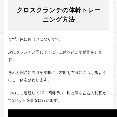
ス
ク
クロスクランチの体幹トレー
ラ
ン
ニング方法
チ
の
体
幹
まず、床に仰向けになります。
ト
レ
ー
次にクランチと同じように、上体を起こす動作をしま
ニ
す。
ン
グ
方
それと同時に右肘を左膝に、左肘を右膝にぶつけるよう
法
にし、体をひねります。
1.1
クロ
そのまま連続して10~15回行い、肘と膝を左右入れ替え
スク
て3セットを目安に行います。
ラン
チの
体幹
トレ