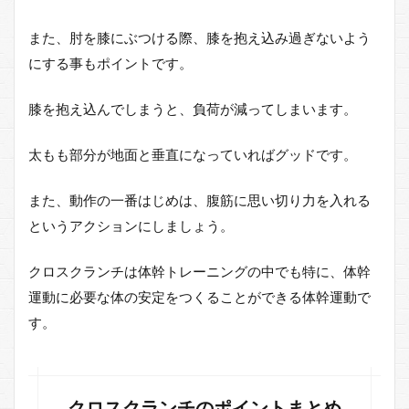
ロ
ス
ク
また、肘を膝にぶつける際、膝を抱え込み過ぎないよう
ラ
にする事もポイントです。
ン
チ
の
膝を抱え込んでしまうと、負荷が減ってしまいます。
注
意
太もも部分が地面と垂直になっていればグッドです。
点
5
また、動作の一番はじめは、腹筋に思い切り力を入れる
も
というアクションにしましょう。
っ
と
腹
クロスクランチは体幹トレーニングの中でも特に、体幹
筋
の
運動に必要な体の安定をつくることができる体幹運動で
筋
す。
ト
レ
や
体
幹
クロスクランチのポイントまとめ