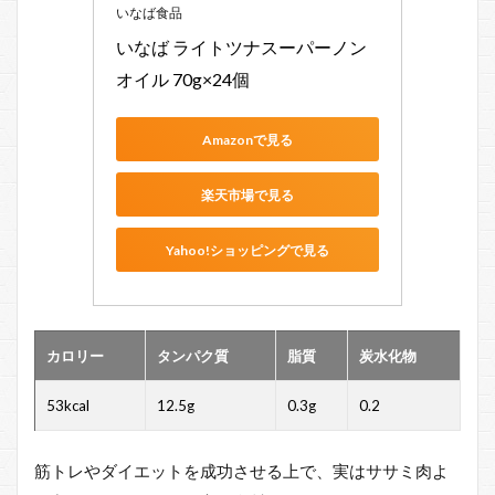
（ハ
いなば食品
ーブ
いなば ライトツナスーパーノン
味）
※セ
オイル 70g×24個
ブン
イレ
ブン
Amazonで見る
1.3
楽天市場で見る
味わ
いあ
たり
Yahoo!ショッピングで見る
め ※
セブ
ンイ
レブ
ン
カロリー
タンパク質
脂質
炭水化物
1.4
53kcal
12.5g
0.3g
0.2
生ハ
ム
1.5
筋トレやダイエットを成功させる上で、実はササミ肉よ
ペッ