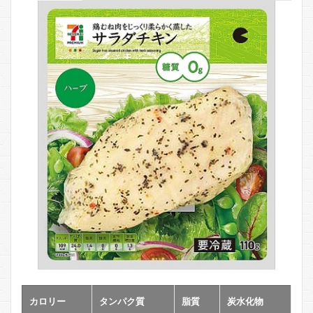
ブラ
ンブ
レッ
ド
2
コ
ン
ビ
ニ
で
買
え
る
他
の
食
材
カ
ロ
リ
ー
カロリー
タンパク質
脂質
炭水化物
3