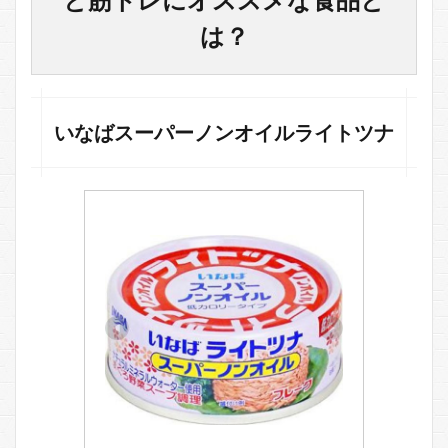
トと
筋ト
は？
レに
オス
スメ
な食
品と
いなばスーパーノンオイルライトツナ
は？
1.1
いな
ばス
ーパ
ーノ
ンオ
イル
ライ
トツ
ナ
1.2
サラ
ダチ
キン