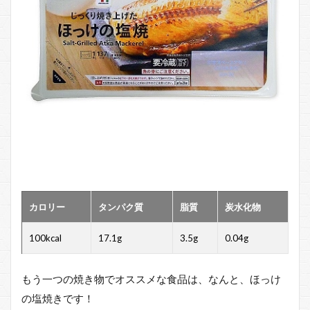
カロリー
タンパク質
脂質
炭水化物
100kcal
17.1g
3.5g
0.04g
もう一つの焼き物でオススメな食品は、なんと、ほっけ
の塩焼きです！