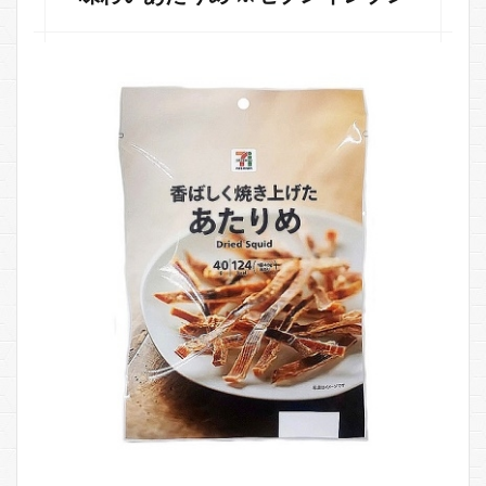
リ
ー・
タン
パク
質・
GI
値を
気に
し
て！
4.1
筋ト
レ・
ダイ
エッ
トの
ため
のコ
ンビ
ニ食
品組
み合
わせ