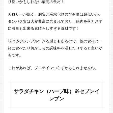
り良いかもしれない最高の食材！
パー
ビー
フ ※
カロリーが低く、脂質と炭水化物の含有量は超低いが、
セブ
タンパク質は大変豊富に含まれており、筋肉を落とさず
ンイ
レブ
に減量も出来る素晴らしすぎる食材です！
ン
味は多少シンプルすぎる感じもあるので、他の食材と一
1.6
いか
緒に食べたり何かしらの調味料を混ぜたりすると良いか
炙り
もです。
焼き
※セ
ブン
これがあれば、プロテインいらずかもしれませんね。
イレ
ブン
1.7
ほっ
サラダチキン（ハーブ味）※セブンイ
けの
レブン
塩焼
き
1.8