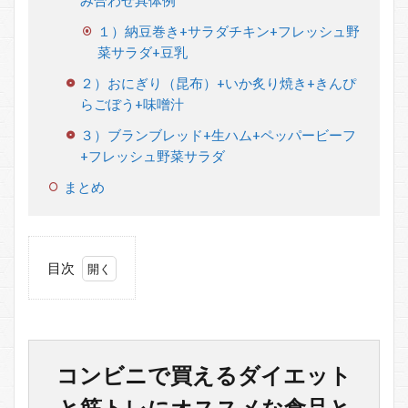
み合わせ具体例
１）納豆巻き+サラダチキン+フレッシュ野
菜サラダ+豆乳
２）おにぎり（昆布）+いか炙り焼き+きんぴ
らごぼう+味噌汁
３）ブランブレッド+生ハム+ペッパービーフ
+フレッシュ野菜サラダ
まとめ
目次
1
コン
ビニ
で買
える
コンビニで買えるダイエット
ダイ
エッ
と筋トレにオススメな食品と