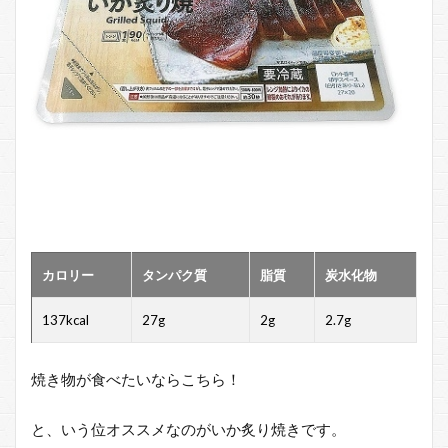
カロリー
タンパク質
脂質
炭水化物
137kcal
27g
2g
2.7g
焼き物が食べたいならこちら！
と、いう位オススメなのがいか炙り焼きです。