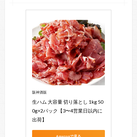
ごぼ
う+味
噌汁
4.3
３）
ブラ
ンブ
レッ
ド+生
ハム
+ペッ
パー
ビー
フ+フ
レッ
阪神酒販
シュ
生ハム 大容量 切り落とし 1kg 50
野菜
サラ
0g×2パック【3〜4営業日以内に
ダ
出荷】
5
ま
Amazonで見る