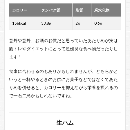
具体
例
カロリー
タンパク質
脂質
炭水化物
4.1.1
156kcal
33.8g
2g
0.6g
１）納
豆巻き
+サラダ
意外や意外、お酒のお供だと思っていたあたりめが実は
チキン
+フレッ
筋トレやダイエットにとって超優良な食べ物だったりし
シュ野
ます！
菜サラ
ダ+豆乳
食事に合わせるのもありかもしれませんが、どちらかと
4.2
いうと一杯やるときのお供にお菓子などではなくてあた
２）
おに
りめを併せると、カロリーを抑えながら栄養を摂れるの
ぎり
で一石二鳥かもしれないですね。
（昆
布）
+いか
炙り
焼き
生ハム
+きん
ぴら