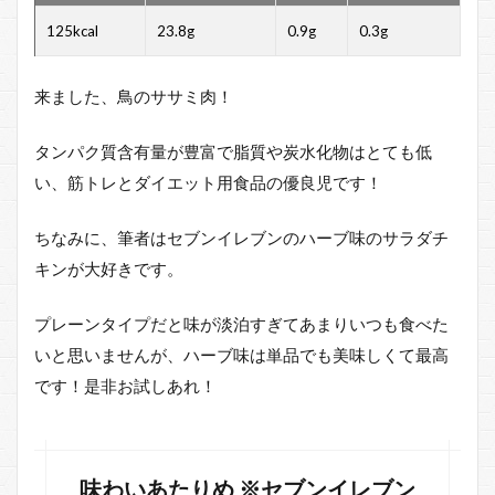
コン
125kcal
23.8g
0.9g
0.3g
ビニ
の食
品で
来ました、鳥のササミ肉！
ダイ
エッ
トや
タンパク質含有量が豊富で脂質や炭水化物はとても低
筋ト
い、筋トレとダイエット用食品の優良児です！
レを
成功
させ
ちなみに、筆者はセブンイレブンのハーブ味のサラダチ
る組
キンが大好きです。
み合
わせ
と
プレーンタイプだと味が淡泊すぎてあまりいつも食べた
は？
いと思いませんが、ハーブ味は単品でも美味しくて最高
4
です！是非お試しあれ！
組み
合わ
せる
には
カロ
味わいあたりめ ※セブンイレブン