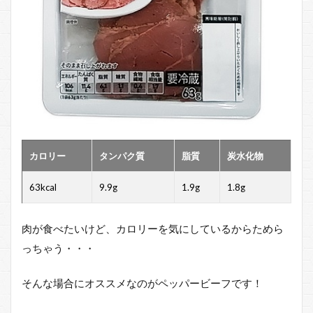
カロリー
タンパク質
脂質
炭水化物
63kcal
9.9g
1.9g
1.8g
肉が食べたいけど、カロリーを気にしているからためら
っちゃう・・・
そんな場合にオススメなのがペッパービーフです！