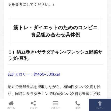
明を参考にしてください。）
筋トレ・ダイエットのためのコンビニ
食品組み合わせ具体例
１）納豆巻き+サラダチキン+フレッシュ野菜サ
ラダ+豆乳
合計カロリー：約450~500kcal
納豆で発酵食品を摂取しながら、植物性タンパク質も摂
り、同時にサラダチキンで動物タンパク質も豊富に摂取
できる上、フレッシュ野菜サラダで食物繊維も摂れるス
ーパーヘルシーメニュー。
ホーム
シェア
メニュー
電話
TOPへ