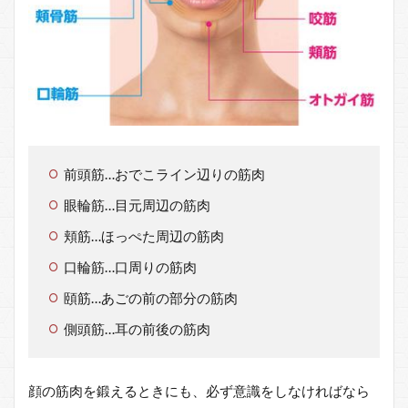
る効
果と
は？
7
表情
筋の
トレ
ーニ
ング
前頭筋…おでこライン辺りの筋肉
をす
るな
眼輪筋…目元周辺の筋肉
らど
れく
頬筋…ほっぺた周辺の筋肉
らい
の期
口輪筋…口周りの筋肉
間が
頤筋…あごの前の部分の筋肉
必要
か？
側頭筋…耳の前後の筋肉
8
笑顔
でい
顔の筋肉を鍛えるときにも、必ず意識をしなければなら
るこ