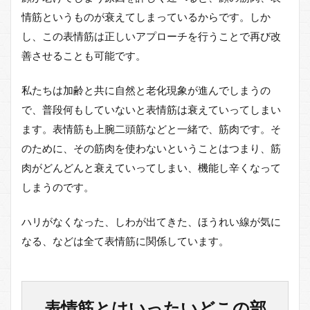
4
情筋というものが衰えてしまっているからです。しか
表情
し、この表情筋は正しいアプローチを行うことで再び改
筋は
常に
善させることも可能です。
鍛え
ない
私たちは加齢と共に自然と老化現象が進んでしまうの
とい
けな
で、普段何もしていないと表情筋は衰えていってしまい
い
ます。表情筋も上腕二頭筋などと一緒で、筋肉です。そ
（使
わな
のために、その筋肉を使わないということはつまり、筋
いと
肉がどんどんと衰えていってしまい、機能し辛くなって
いけ
な
しまうのです。
い）
5
ハリがなくなった、しわが出てきた、ほうれい線が気に
表情
なる、などは全て表情筋に関係しています。
筋の
トレ
ーニ
ング
は部
表情筋とはいったいどこの部