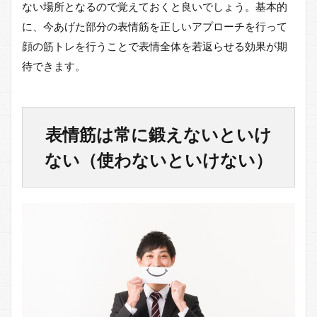
ない場所となるので覚えておくと良いでしょう。基本的
とで
幸せ
に、今あげた部分の表情筋を正しいアプローチを行って
に感
顔の筋トレを行うことで表情全体を若返らせる効果が期
じる
こと
待できます。
がで
き、
若々
しく
見ら
表情筋は常に鍛えないといけ
れる
ない（使わないといけない）
9
顔
の
筋
ト
レ
の
知
っ
得
情
報