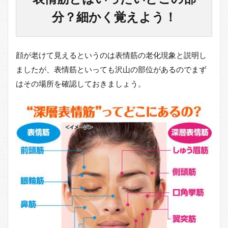
位に
よっ
分？細かく覚えよう！
て
様々
5.1
顔が老けて見えるというのは表情筋の老化現象と説明し
顔の
筋ト
ましたが、表情筋といっても沢山の部位があるのでまず
レの
はその場所を確認しておきましょう。
方法
でお
すす
めな
もの
３選
6
顔を
筋ト
レす
るこ
とで
期待
でき