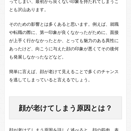
ってしまい、最初から良くない印象を持たれてしまうこ
2
とも沢山あります。
顔が
老け
そのための影響とは多くあると思います。例えば、就職
てし
まう
や転職の際に、第一印象が良くなかったがために、面接
原因
が上手く行かなかったとか、とっても魅力のある異性に
と
は？
あったけど、向こうに与えた顔の印象が悪くてその後何
も発展しなかったなどなど。
3
表情
筋と
簡単に言えば、顔が老けて見えることで多くのチャンス
はい
を逃してしまっていると言えるでしょう。
った
いど
この
部
分？
顔が老けてしまう原因とは？
細か
く覚
えよ
う！
顔が老けてしまう原因を詳しく述べると、顔の筋肉、表