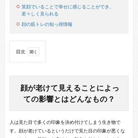
笑顔でいることで幸せに感じることができ、
若々しく見られる
顔の筋トレの知っ得情報
目次
1
顔
が老
けて
見え
顔が老けて見えることによっ
るこ
とに
ての影響とはどんなもの？
よっ
ての
影響
とは
人は見た目で多くの印象を決め付けてしまう生き物で
どん
す。顔が老けているというだけで見た目の印象が悪くな
なも
の？