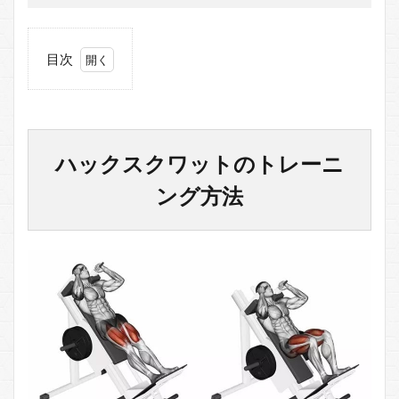
目次
1
ハ
ッ
ク
ス
ハックスクワットのトレーニ
ク
ワ
ング方法
ッ
ト
の
ト
レ
ー
ニ
ン
グ
方
法