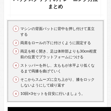
ン
まとめ
ト
2.1
ハッ
クス
マシンの背面パットに背中を押し付けて直立
クワ
する
ット
のポ
両肩をロールの下に付けくように固定する
イン
トま
両足を軽く開き、足は体幹部よりも30cm程度
とめ
前の位置でプラットフォームにつける
3
ストッパーを外し、太ももが水平より低くな
ハ
るまで両膝を曲げていく
ッ
ク
そこからスムーズに立ち上がり、膝をロック
ス
しないようにして繰り返す
ク
ワ
10回×3セットを目安に行いましょう。
ッ
ト
の
効