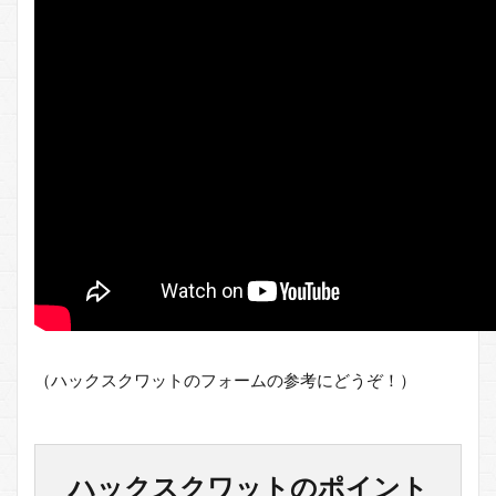
果
4
ハ
ッ
ク
ス
ク
ワ
ッ
ト
の
注
意
点
5
つい
（ハックスクワットのフォームの参考にどうぞ！）
でに
次の
下半
身の
筋ト
ハックスクワットのポイント